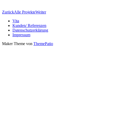
Portfolionavigation
Zurück
Alle Projekte
Weiter
Vita
Kunden/ Referenzen
Datenschutzerklärung
Impressum
Maker Theme von
ThemePatio